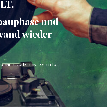
LT.
mbauphase und
wand wieder
d wir natürlich weiterhin für